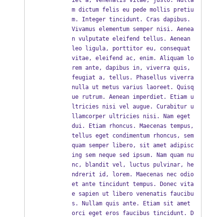
iet a, venenatis vitae, justo. Nulla
m dictum felis eu pede mollis pretiu
m. Integer tincidunt. Cras dapibus. 
Vivamus elementum semper nisi. Aenea
n vulputate eleifend tellus. Aenean 
leo ligula, porttitor eu, consequat 
vitae, eleifend ac, enim. Aliquam lo
rem ante, dapibus in, viverra quis, 
feugiat a, tellus. Phasellus viverra 
nulla ut metus varius laoreet. Quisq
ue rutrum. Aenean imperdiet. Etiam u
ltricies nisi vel augue. Curabitur u
llamcorper ultricies nisi. Nam eget 
dui. Etiam rhoncus. Maecenas tempus, 
tellus eget condimentum rhoncus, sem 
quam semper libero, sit amet adipisc
ing sem neque sed ipsum. Nam quam nu
nc, blandit vel, luctus pulvinar, he
ndrerit id, lorem. Maecenas nec odio 
et ante tincidunt tempus. Donec vita
e sapien ut libero venenatis faucibu
s. Nullam quis ante. Etiam sit amet 
orci eget eros faucibus tincidunt. D