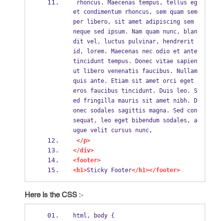
 rhoncus. Maecenas tempus, tellus eg
et condimentum rhoncus, sem quam sem
per libero, sit amet adipiscing sem 
neque sed ipsum. Nam quam nunc, blan
dit vel, luctus pulvinar, hendrerit 
id, lorem. Maecenas nec odio et ante 
tincidunt tempus. Donec vitae sapien 
ut libero venenatis faucibus. Nullam 
quis ante. Etiam sit amet orci eget 
eros faucibus tincidunt. Duis leo. S
ed fringilla mauris sit amet nibh. D
onec sodales sagittis magna. Sed con
sequat, leo eget bibendum sodales, a
ugue velit cursus nunc,
</p>
</div>
<footer>
<h1>
Sticky Footer
</h1></footer>
Here is the CSS
:-
html, body {