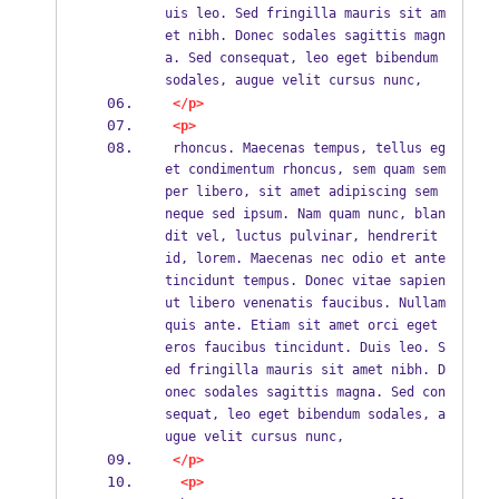
uis leo. Sed fringilla mauris sit am
et nibh. Donec sodales sagittis magn
a. Sed consequat, leo eget bibendum 
sodales, augue velit cursus nunc, 
</p>
<p>
 rhoncus. Maecenas tempus, tellus eg
et condimentum rhoncus, sem quam sem
per libero, sit amet adipiscing sem 
neque sed ipsum. Nam quam nunc, blan
dit vel, luctus pulvinar, hendrerit 
id, lorem. Maecenas nec odio et ante 
tincidunt tempus. Donec vitae sapien 
ut libero venenatis faucibus. Nullam 
quis ante. Etiam sit amet orci eget 
eros faucibus tincidunt. Duis leo. S
ed fringilla mauris sit amet nibh. D
onec sodales sagittis magna. Sed con
sequat, leo eget bibendum sodales, a
ugue velit cursus nunc,
</p>
<p>