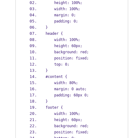
    height: 100%;
    width: 100%;
    margin: 0;
    padding: 0;
}
header {
    width: 100%;
    height: 60px;
    background: red;
    position: fixed;
    top: 0;
}
#content {
    width: 80%;
    margin: 0 auto;
    padding: 60px 0;
}
footer {
    width: 100%;
    height: 60px;
    background: red;
    position: fixed;