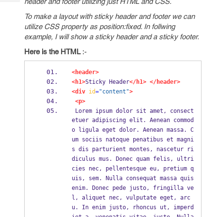
header and footer utilizing just HTML and CSS.
Tech
Post
Query
To make a layout with sticky header and footer we can
Blogs
utilize CSS property as position:fixed. In follwing
example, I will show a sticky header and a sticky footer.
Here is the HTML
:-
<header>
<h1>
Sticky Header
</h1>
</header>
<div
id
=
"content"
>
<p>
 Lorem ipsum dolor sit amet, consect
etuer adipiscing elit. Aenean commod
o ligula eget dolor. Aenean massa. C
um sociis natoque penatibus et magni
s dis parturient montes, nascetur ri
diculus mus. Donec quam felis, ultri
cies nec, pellentesque eu, pretium q
uis, sem. Nulla consequat massa quis 
enim. Donec pede justo, fringilla ve
l, aliquet nec, vulputate eget, arc
u. In enim justo, rhoncus ut, imperd