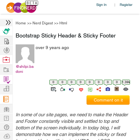
Sign In
Register
|
Home
>>
Nerd Digest
>>
Html
Bootstrap Sticky Header & Sticky Footer
Hire
over 9 years ago
Post
Projects
Browse
Nerds
@shilpi.ba
Work
doni
Find
0
0
0
0
0
0
0
0
1.39k
Projects
Manage
Company
Comment on it
Learn
In some of our site pages, we need to make the Header
Nerd
and Footer constantly visible and settled to top and
Digest
Tech
bottom of the screen individually. In today blog, I will
Q & A
demonstrate how we can implement the sticky or fixed
Ask