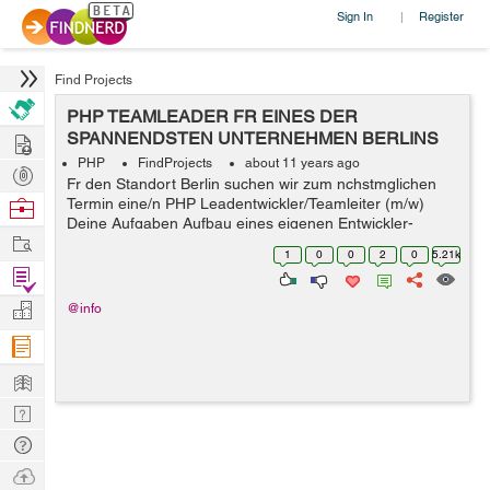
Sign In
Register
|
Find Projects
PHP TEAMLEADER FR EINES DER
Hire
SPANNENDSTEN UNTERNEHMEN BERLINS
GESUCHT !!!
PHP
FindProjects
about 11 years ago
Post
Fr den Standort Berlin suchen wir zum nchstmglichen
Projects
Browse
Termin eine/n PHP Leadentwickler/Teamleiter (m/w)
Deine Aufgaben Aufbau eines eigenen Entwickler-
Nerds
Work
Teams mit dem Ziel fachliche und eventuell
1
0
0
2
0
5.21k
disziplinarische Fhrung eines bis zu 5 kpfig...
Find
Projects
Manage
@info
Company
Learn
Nerd
Digest
Tech
Q & A
Ask